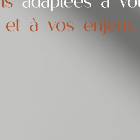
ns
adaptées à vo
et à vos enjeux