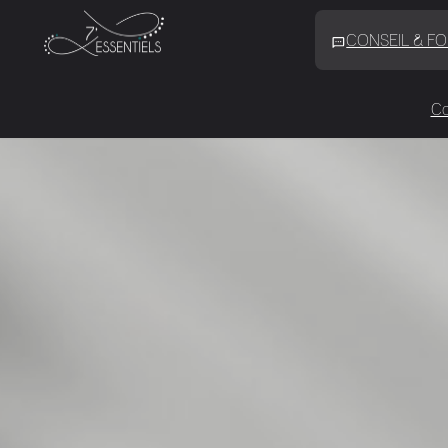
CONSEIL & F
Co