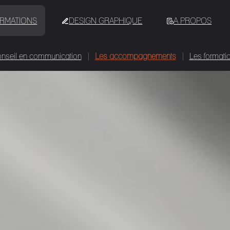
ORMATIONS
DESIGN GRAPHIQUE
A PROPOS
nseil en communication
Les accompagnements
Les formati