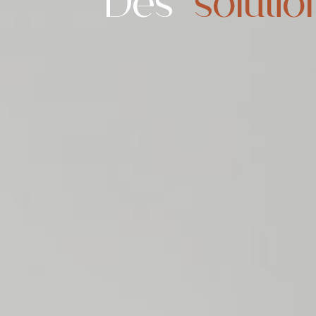
Des
solutio